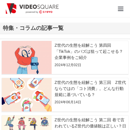
動画制作実績
特集・コラムの記事一覧
価格
Z世代の生態を紐解こう 第四回
「TikTok」のバズは狙って起こせる？
お役立ち情報
企業事例をご紹介
2024年12月02日
- 動画に関するご相談はこちら -
Z世代の生態を紐解こう 第三回 Z世代
ならではの「コト消費」。どんな行動
お問合わせ・無料見積もり
規範に基づいている？
2024年06月14日
資料ダウンロード
Z世代の生態を紐解こう 第二回 巷で言
われているZ世代の価値観は正しい？日