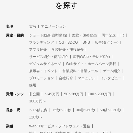
を探す
表現
実写
アニメーション
用途・目的
ショート動画(縦型動画)
啓蒙・啓発動画
周年記念
IR
ブランディング
CG・3DCG
SNS
広告(タクシー)
アプリ紹介
学校紹介・施設紹介
サービス紹介・商品紹介
広告(Web・テレビCM)
デジタルサイネージ
Webサイト・ホームページ掲載
展示会・イベント
営業資料・営業ツール
ゲーム紹介
プロモーション
会社紹介
マニュアル
インタビュー
採用
費用レンジ
非公開
〜49万円
50〜99万円
100〜299万円
300万円〜
長さ・尺
〜15秒以内
15秒〜30秒
30秒〜60秒
60秒〜120秒
120秒〜
業種
Web/ITサービス・ソフトウェア・通信