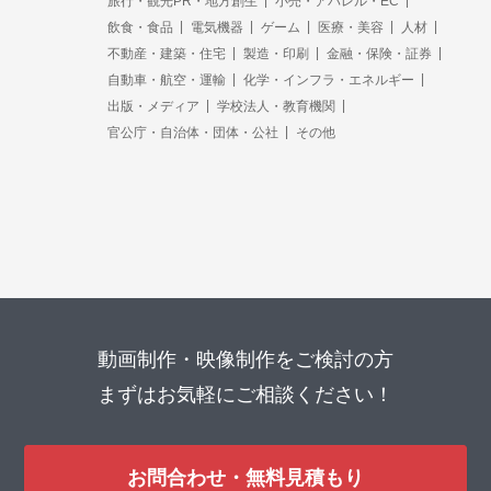
旅行・観光PR・地方創生
小売・アパレル・EC
飲食・食品
電気機器
ゲーム
医療・美容
人材
不動産・建築・住宅
製造・印刷
金融・保険・証券
自動車・航空・運輸
化学・インフラ・エネルギー
出版・メディア
学校法人・教育機関
官公庁・自治体・団体・公社
その他
動画制作・映像制作をご検討の方
まずはお気軽にご相談ください！
お問合わせ・無料見積もり