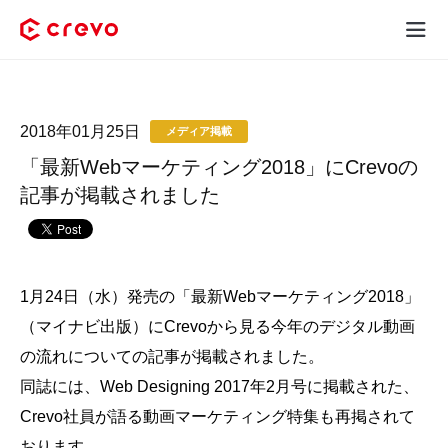
Crevoとは
2018年01月25日
メディア掲載
採用コンテンツ制作
「最新Webマーケティング2018」にCrevoの
サービス
記事が掲載されました
制作実績
料金
1月24日（水）発売の「最新Webマーケティング2018」
（マイナビ出版）にCrevoから見る今年のデジタル動画
お客様の声
の流れについての記事が掲載されました。
同誌には、Web Designing 2017年2月号に掲載された、
お役立ち情報
Crevo社員が語る動画マーケティング特集も再掲されて
おります。