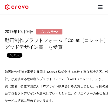
Crevoとは
2017年10月04日
プレスリリース
採用コンテンツ制作
動画制作プラットフォーム『Collet（コレット）
サービス
グッドデザイン賞」を受賞
制作実績
料金
動画制作領域で事業を展開するCrevo 株式会社（本社：東京都渋谷区
社）が提供する動画制作プラットフォーム『Collet（コレット）』が、こ
お客様の声
賞（主催：公益財団法人日本デザイン振興会）を受賞しました。今回の
たプロダクトデザインを追求していくとともに、クリエイターの更なる
お役立ち情報
サービス拡充に努めてまいります。