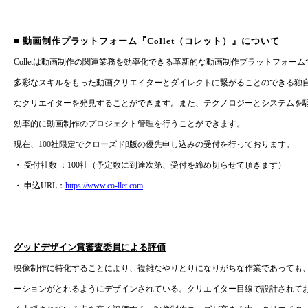
会社概要
採用情報
■ 動画制作プラットフォーム『Collet（コレット）』について
Collet
は動画制作の関連業務を効率化できる革新的な動画制作プラットフォーム
多彩なスキルをもった動画クリエイターとダイレクトに繋がることのできる独
- 動画に関するご相談はこちら -
なクリエイターを発見することができます。また、テクノロジーとシステムを
効率的に動画制作のプロジェクト管理を行うことができます。
お問合わせ・無料見積もり
現在、100社限定でクローズドβ版の優先申し込みの受付を行っております。
・ 受付社数 ：100社（予定数に到達次第、受付を締め切らせて頂きます）
資料ダウンロード
・ 申込URL：
https://www.co-llet.com
グッドデザイン賞審査委員による評価
映像制作に特化することにより、複雑なやりとりになりがちな作業であっても
ーションがとれるようにデザインされている。クリエイター目線で設計されて