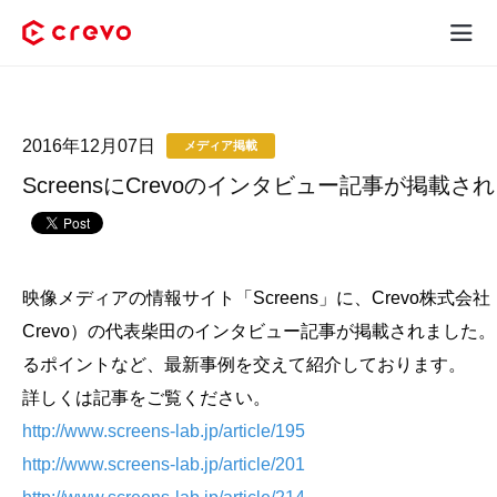
Crevoとは
2016年12月07日
メディア掲載
採用コンテンツ制作
ScreensにCrevoのインタビュー記事が掲載さ
サービス
制作実績
映像メディアの情報サイト「Screens」に、Crevo株式
料金
Crevo）の代表柴田のインタビュー記事が掲載されました。
るポイントなど、最新事例を交えて紹介しております。
お客様の声
詳しくは記事をご覧ください。
http://www.screens-lab.jp/article/195
お役立ち情報
http://www.screens-lab.jp/article/201