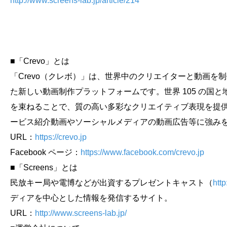
http://www.screens-lab.jp/article/214
会社概要
採用情報
■「Crevo」とは
- 動画に関するご相談はこちら -
「Crevo（クレボ）」は、世界中のクリエイターと動画を
た新しい動画制作プラットフォームです。世界 105 の国と地
お問合わせ・無料見積もり
を束ねることで、質の高い多彩なクリエイティブ表現を提供
ービス紹介動画やソーシャルメディアの動画広告等に強み
資料ダウンロード
URL：
https://crevo.jp
Facebook ページ：
https://www.facebook.com/crevo.jp
■「Screens」とは
民放キー局や電博などが出資するプレゼントキャスト（
htt
ディアを中心とした情報を発信するサイト。
URL：
http://www.screens-lab.jp/