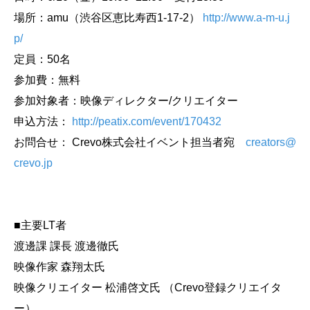
場所：amu（渋谷区恵比寿西1-17-2）
http://www.a-m-u.j
p/
定員：50名
参加費：無料
参加対象者：映像ディレクター/クリエイター
申込方法：
http://peatix.com/event/170432
お問合せ： Crevo株式会社イベント担当者宛
creators@
crevo.jp
■主要LT者
渡邊課 課長 渡邊徹氏
映像作家 森翔太氏
映像クリエイター 松浦啓文氏 （Crevo登録クリエイタ
ー）