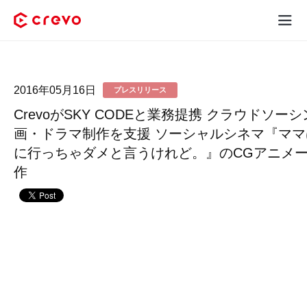
Crevoとは
2016年05月16日
プレスリリース
採用コンテンツ制作
CrevoがSKY CODEと業務提携 クラウドソー
サービス
画・ドラマ制作を支援 ソーシャルシネマ『マ
に行っちゃダメと言うけれど。』のCGアニメ
制作実績
作
料金
お客様の声
お役立ち情報