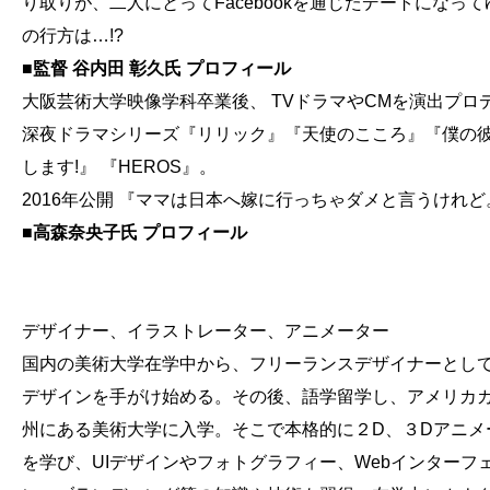
り取りが、二人にとってFacebookを通じたデートになっ
の行方は…!?
■監督 谷内田 彰久氏 プロフィール
大阪芸術大学映像学科卒業後、 TVドラマやCMを演出プロデ
深夜ドラマシリーズ『リリック』『天使のこころ』『僕の
します!』 『HEROS』。
2016年公開 『ママは日本へ嫁に行っちゃダメと言うけれ
■
高森奈央子氏 プロフィール
デザイナー、イラストレーター、アニメーター
国内の美術大学在学中から、フリーランスデザイナーとし
デザインを手がけ始める。その後、語学留学し、アメリカ
州にある美術大学に入学。そこで本格的に２D、３Dアニメ
を学び、UIデザインやフォトグラフィー、Webインターフ