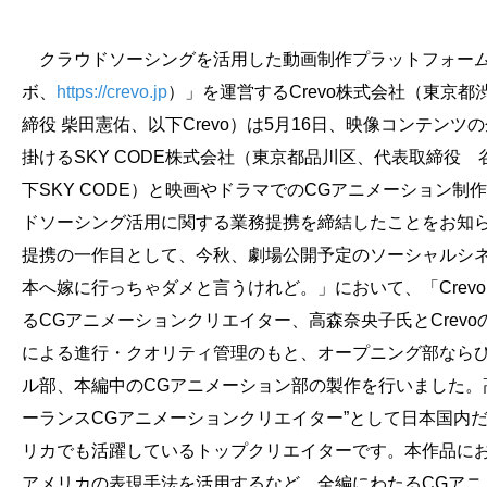
会社概要
採用情報
クラウドソーシングを活用した動画制作プラットフォーム「
ボ、
https://crevo.jp
）」を運営するCrevo株式会社（東京都
締役 柴田憲佑、以下Crevo）は5月16日、映像コンテンツ
- 動画に関するご相談はこちら -
掛けるSKY CODE株式会社（東京都品川区、代表取締役
下SKY CODE）と映画やドラマでのCGアニメーション制
お問合わせ・無料見積もり
ドソーシング活用に関する業務提携を締結したことをお知
提携の一作目として、今秋、劇場公開予定のソーシャルシ
資料ダウンロード
本へ嫁に行っちゃダメと言うけれど。」において、「Crev
るCGアニメーションクリエイター、高森奈央子氏とCrevo
による進行・クオリティ管理のもと、オープニング部なら
ル部、本編中のCGアニメーション部の製作を行いました。
ーランスCGアニメーションクリエイター”として日本国内
リカでも活躍しているトップクリエイターです。本作品に
アメリカの表現手法を活用するなど、全編にわたるCGアニ