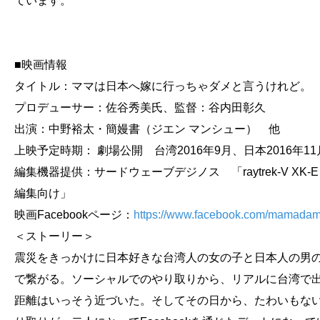
ています。
■映画情報
タイトル：ママは日本へ嫁に行っちゃダメと言うけれど。
プロデューサー：佐谷秀美氏、監督：谷内田彰久
出演：中野裕太・簡嫚書（ジエン マンシュー） 他
上映予定時期： 劇場公開 台湾2016年9月、日本2016年1
編集機器提供：サードウェーブデジノス 「raytrek-V XK-
編集向け」
映画Facebookページ：
https://www.facebook.com/mamadam
＜ストーリー＞
震災をきっかけに日本好きな台湾人の女の子と日本人の男の子が
で繋がる。ソーシャルでのやり取りから、リアルに台湾で
距離はいっそう近づいた。そしてその日から、たわいもな