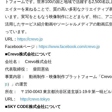
トフォームです。世界100の国と地域で活躍する2,500名
エイターを束ねることで、質の高い多彩なクリエイティブ
います。実写をともなう映像制作にとどまらず、特に、ア
活用したサービス紹介動画やソーシャルメディアの動画広
っています。
URL：
https://crevo.jp
Facebookページ：
https://www.facebook.com/crevo.jp
■Crevo株式会社について
会社名： Crevo株式会社
代表取締役： 柴田憲佑
事業内容： 動画制作・映像制作プラットフォーム「Crev
p
）」の運営
所在： 〒150-0043 東京都渋谷区道玄坂1-19-9 第一暁ビル
URL :
http://crevo.tokyo
■SKY CODE
株式会社について