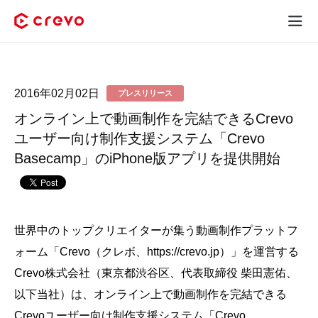
Crevoとは
2016年02月02日
プレスリリース
採用コンテンツ制作
オンライン上で動画制作を完結できるCrevo
サービス
ユーザー向け制作支援システム「Crevo
Basecamp」のiPhone版アプリを提供開始
制作実績
料金
世界中のトップクリエイターが集う動画制作プラットフ
お客様の声
ォーム「Crevo（クレボ、https://crevo.jp）」を運営する
Crevo株式会社（東京都渋谷区、代表取締役 柴田憲佑、
お役立ち情報
以下当社）は、オンライン上で動画制作を完結できる
Crevoユーザー向け制作支援システム「Crevo