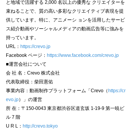
と地域で活躍する 2,000 名以上の優秀な クリエイターを
束ねることで、質の高い多彩なクリエイティブ表現を提
供しています。特に、アニメーシ ョンを活用したサービ
ス紹介動画やソーシャルメディアの動画広告等に強みを
持っています。
URL：
https://crevo.jp
Facebook ページ：
https://www.facebook.com/crevo.jp
■運営会社について
会 社 名：Crevo 株式会社
代表取締役：柴田憲佑
事業内容：動画制作プラットフォーム「Crevo（
https://cr
evo.jp
）」の運営
所 在：〒150-0043 東京都渋谷区道玄坂 1-19-9 第一暁ビ
ル 7 階
U R L：
http://crevo.tokyo