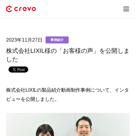
Crevoとは
2023年11月27日
事例紹介
採用コンテンツ制作
株式会社LIXIL様の「お客様の声」を公開しま
サービス
した
制作実績
料金
株式会社LIXILの製品紹介動画制作事例について、インタ
ビューを公開しました。
お客様の声
お役立ち情報