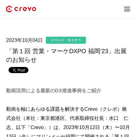
Crevoとは
2023年10月04日
イベント・セミナー
採用コンテンツ制作
「第１回 営業・マーケDXPO 福岡’23」出展
サービス
のお知らせ
制作実績
料金
動画活用による最新のDX推進事例をご紹介
お客様の声
動画を軸にあらゆる課題を解決するCrevo（クレボ）株
式会社
（本社：東京都港区、代表取締役社長：水口 仁
お役立ち情報
志、以下「Crevo」）は、2023年10月12日（木）〜10月
13日（金）にマリンメッセ福岡にて開催される「第１回