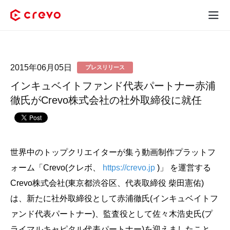
Crevoとは
2015年06月05日
プレスリリース
採用コンテンツ制作
インキュベイトファンド代表パートナー赤浦
サービス
徹氏がCrevo株式会社の社外取締役に就任
制作実績
料金
世界中のトップクリエイターが集う動画制作プラットフ
ォーム「Crevo(クレボ、
https://crevo.jp
)」 を運営する
お客様の声
Crevo株式会社(東京都渋谷区、代表取締役 柴田憲佑)
は、新たに社外取締役として赤浦徹氏(インキュベイトフ
お役立ち情報
ァンド代表パートナー)、監査役として佐々木浩史氏(プ
ライマルキャピタル代表パートナー)を迎えましたこと