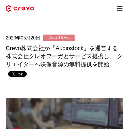
Crevoとは
2020年05月20日
プレスリリース
採用コンテンツ制作
Crevo株式会社が「Audiostock」を運営する
サービス
株式会社クレオフーガとサービス提携し、 ク
リエイターへ映像音源の無料提供を開始
制作実績
料金
お客様の声
お役立ち情報