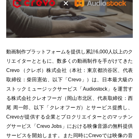
会社概要
採用情報
- 動画に関するご相談はこちら -
動画制作プラットフォームを提供し累計6,000人以上のク
お問合わせ・無料見積もり
リエイターとともに、数多くの動画制作を手がけてきた
Crevo （クレボ）株式会社（本社：東京都渋谷区、代表
取締役：柴田憲佑、以下「Crevo」）は、日本最大級の
資料ダウンロード
ストックミュージックサービス「Audiostock」を運営す
る株式会社クレオフーガ（岡山市北区、代表取締役：西
尾 周一郎、以下「クレオフーガ）とサービス提携し、
Crevoが提供する企業とプロクリエイターとのマッチン
グサービス「Crevo Jobs」における映像音源の無料提供
サービスを開始します。また同時にCrevoでは映像の音