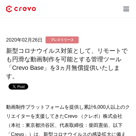
Crevoとは
2020年02月26日
プレスリリース
採用コンテンツ制作
新型コロナウイルス対策として、リモートで
サービス
も円滑な動画制作を可能とする管理ツール
「Crevo Base」を3ヵ月無償提供いたしま
制作実績
す。
料金
お客様の声
動画制作プラットフォームを提供し累計6,000人以上のク
リエイターを支援してきたCrevo （クレボ）株式会社
お役立ち情報
（本社：東京都渋谷区、代表取締役：柴田憲佑、以下
「Crevo」）は、新型コロナウイルスの感染拡大に備え