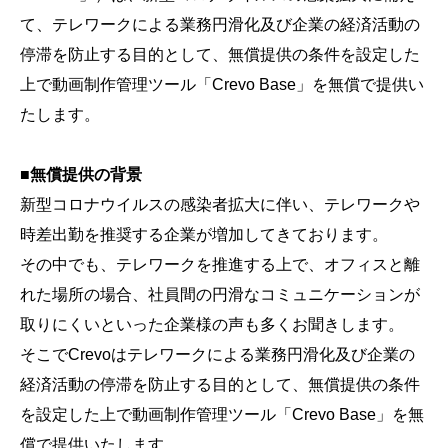
会社概要
て、テレワークによる業務円滑化及び企業の経済活動の
採用情報
停滞を防止する目的として、無償提供の条件を設定した
上で動画制作管理ツール「Crevo Base」を無償で提供い
たします。
- 動画に関するご相談はこちら -
■無償提供の背景
お問合わせ・無料見積もり
新型コロナウイルスの感染者拡大に伴い、テレワークや
時差出勤を推奨する企業が増加してきております。
資料ダウンロード
その中でも、テレワークを推進する上で、オフィスと離
れた場所の場合、社員間の円滑なコミュニケーションが
取りにくいといった企業様の声も多くお聞きします。
そこでCrevoはテレワークによる業務円滑化及び企業の
経済活動の停滞を防止する目的として、無償提供の条件
を設定した上で動画制作管理ツール「Crevo Base」を無
償で提供いたします。