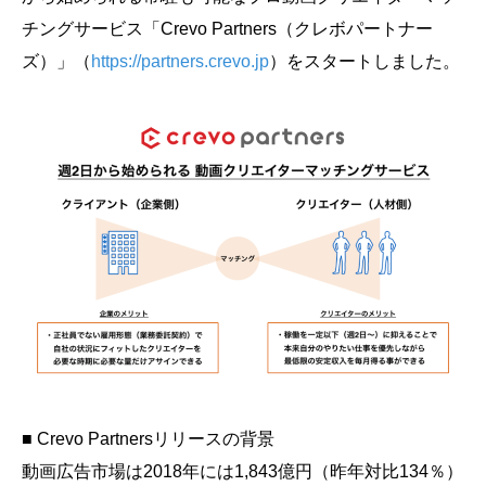
会社概要
チングサービス「Crevo Partners（クレボパートナー
採用情報
ズ）」（
https://partners.crevo.jp
）をスタートしました。
- 動画に関するご相談はこちら -
お問合わせ・無料見積もり
資料ダウンロード
■ Crevo Partnersリリースの背景
動画広告市場は2018年には1,843億円（昨年対比134％）