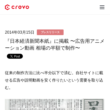
Crevoとは
2014年03月15日
プレスリリース
採用コンテンツ制作
『日本経済新聞本紙』に掲載 〜広告用アニメ
サービス
ーション動画 相場の半額で制作〜
制作実績
料金
従来の制作方法に比べ半分以下で済む。自社サイトに載
せる広告や説明動画を安く作りたいという需要を取り込
お客様の声
む。
お役立ち情報