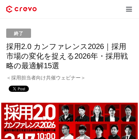
Crevoとは
終了
採用コンテンツ制作
採用2.0 カンファレンス2026｜採用
市場の変化を捉える2026年・採用戦
サービス
略の最適解15選
制作実績
＜採用担当者向け共催ウェビナー＞
料金
お客様の声
お役立ち情報