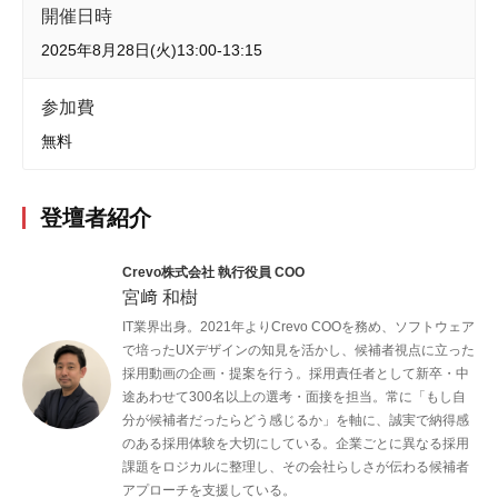
開催日時
2025年8月28日(火)13:00-13:15
参加費
無料
登壇者紹介
Crevo株式会社 執行役員 COO
宮﨑 和樹
IT業界出身。2021年よりCrevo COOを務め、ソフトウェア
で培ったUXデザインの知見を活かし、候補者視点に立った
採用動画の企画・提案を行う。採用責任者として新卒・中
途あわせて300名以上の選考・面接を担当。常に「もし自
分が候補者だったらどう感じるか」を軸に、誠実で納得感
のある採用体験を大切にしている。企業ごとに異なる採用
課題をロジカルに整理し、その会社らしさが伝わる候補者
アプローチを支援している。