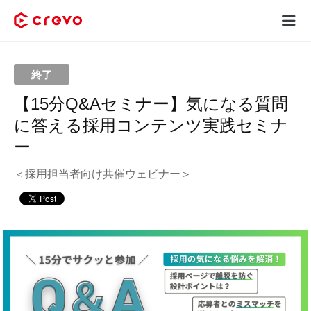
Crevoとは
終了
採用コンテンツ制作
【15分Q&Aセミナー】気になる質問
に答える採用コンテンツ実践セミナ
サービス
ー
制作実績
＜採用担当者向け共催ウェビナー＞
料金
お客様の声
お役立ち情報