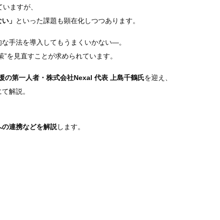
ていますが、
ない」
といった課題も顕在化しつつあります。
的な手法を導入してもうまくいかない—。
策”を見直すことが求められています。
援の第一人者・株式会社Nexal 代表 上島千鶴氏
を迎え、
にて解説。
への連携などを解説
します。