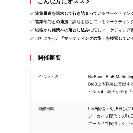
こんな方にオススメ
✅️
施策最適を追求して行き詰まっている
マーケティン
✅️
営業部門との連携
に課題を感じているマーケティン
✅️ 戦略から
施策への落とし込み
に悩むマーケティング
✅️ 自社にあった
「マーケティングの型」を模索してい
開催概要
イベント名
BizBoost BtoB Marketi
BtoB全体戦略に貢献
～Nexal上島氏が語る
開催日時
LIVE配信：8月5日(火)10
アーカイブ配信：8月6日(水
アーカイブ配信：8月7日(木