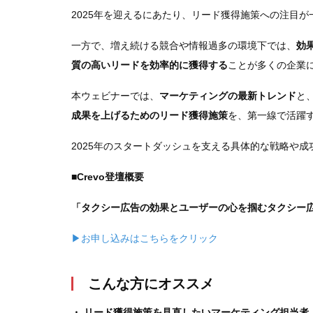
2025年を迎えるにあたり、リード獲得施策への注目
一方で、増え続ける競合や情報過多の環境下では、
効
質の高いリードを効率的に獲得する
ことが多くの企業
本ウェビナーでは、
マーケティングの最新トレンド
と
成果を上げるためのリード獲得施策
を、第一線で活躍
2025年のスタートダッシュを支える具体的な戦略や
■Crevo登壇概要
「タクシー広告の効果とユーザーの心を掴むタクシー
▶お申し込みはこちらをクリック
こんな方にオススメ
・ リード獲得施策を見直したいマーケティング担当者