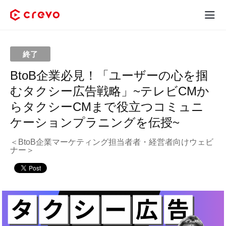
Crevoとは
終了
採用コンテンツ制作
BtoB企業必見！「ユーザーの心を掴
むタクシー広告戦略」~テレビCMか
サービス
らタクシーCMまで役立つコミュニ
ケーションプラニングを伝授~
制作実績
＜BtoB企業マーケティング担当者者・経営者向けウェビ
料金
ナー＞
お客様の声
お役立ち情報