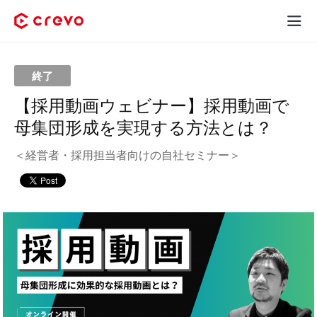
Crevoとは
終了
採用コンテンツ制作
【採用動画ウェビナー】採用動画で
母集団形成を実現する方法とは？
サービス
＜経営者・採用担当者向けの自社セミナー＞
制作実績
料金
お客様の声
お役立ち情報