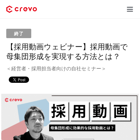
Crevoとは
終了
採用コンテンツ制作
【採用動画ウェビナー】採用動画で
母集団形成を実現する方法とは？
サービス
＜経営者・採用担当者向けの自社セミナー＞
制作実績
料金
お客様の声
お役立ち情報