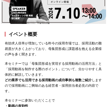
会社概要
採用情報
- 動画に関するご相談はこちら -
イベント概要
有効求人倍率が増加している昨今の採用市場では、採用活動の難
お問合わせ・無料見積もり
易度が大きく上がっており、母集団形成に課題感を抱える企業様
の声を多く聞きます。
資料ダウンロード
本セミナーでは「母集団形成を実現する採用動画の活用方法」と
「採用動画を制作する際のポイント」について、分かりやすく具
体的に解説していきます。
どの業界でも活用できる採用動画の成功事例も複数ご紹介
します
ので採用動画にご興味のある経営者・採用担当者必見の内容で
す。
本セミナーに参加いただくことで
・動画の有効性