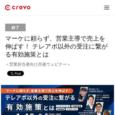
Crevoとは
終了
採用コンテンツ制作
マーケに頼らず、営業主導で売上を
伸ばす！ テレアポ以外の受注に繋が
サービス
る有効施策とは
制作実績
＜営業担当者向け共催ウェビナー＞
料金
お客様の声
お役立ち情報