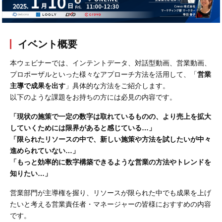
会社概要
採用情報
イベント概要
本ウェビナーでは、インテントデータ、対話型動画、営業動画、
- 動画に関するご相談はこちら -
プロポーザルといった様々なアプローチ方法を活用して、「
営業
主導で成果を出す
」具体的な方法をご紹介します。
お問合わせ・無料見積もり
以下のような課題をお持ちの方には必見の内容です。
「現状の施策で一定の数字は取れているものの、より売上を拡大
していくためには限界があると感じている…」
資料ダウンロード
「限られたリソースの中で、新しい施策や方法を試したいが中々
進められていない…」
「もっと効率的に数字構築できるような営業の方法やトレンドを
知りたい…」
営業部門が主導権を握り、リソースが限られた中でも成果を上げ
たいと考える営業責任者・マネージャーの皆様におすすめの内容
です。