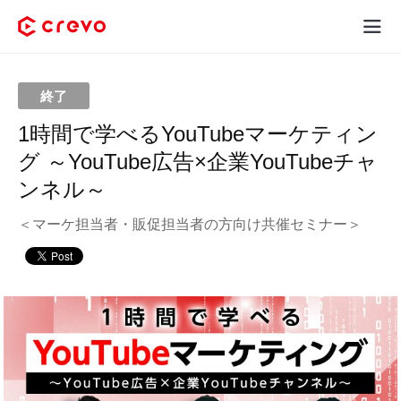
Crevoとは
終了
採用コンテンツ制作
1時間で学べるYouTubeマーケティン
グ ～YouTube広告×企業YouTubeチャ
サービス
ンネル～
制作実績
＜マーケ担当者・販促担当者の方向け共催セミナー＞
料金
お客様の声
お役立ち情報