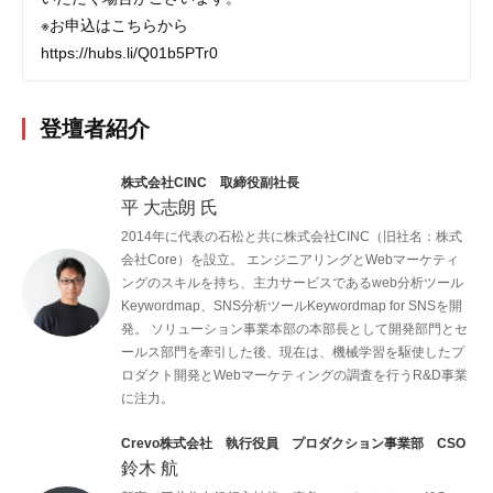
※お申込はこちらから
https://hubs.li/Q01b5PTr0
登壇者紹介
株式会社CINC 取締役副社長
平 大志朗 氏
2014年に代表の石松と共に株式会社CINC（旧社名：株式
会社Core）を設立。 エンジニアリングとWebマーケティ
ングのスキルを持ち、主力サービスであるweb分析ツール
Keywordmap、SNS分析ツールKeywordmap for SNSを開
発。 ソリューション事業本部の本部長として開発部門とセ
ールス部門を牽引した後、現在は、機械学習を駆使したプ
ロダクト開発とWebマーケティングの調査を行うR&D事業
に注力。
Crevo株式会社 執行役員 プロダクション事業部 CSO
鈴木 航