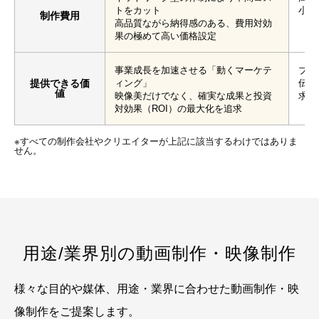
トをカット
小回
制作費用
高品質ながら納得感のある、費用対効
果の極めて高い価格設定
事業成長を加速させる「動くマーケテ
ブラ
提供できる価
ィング」
伝統
値
映像美だけでなく、確実な成果と投資
求は
対効果（ROI）の最大化を追求
※すべての制作会社やクリエイターが上記に該当するわけではありま
せん。
用途/業界別の動画制作・映像制作
様々な目的や媒体、用途・業界に合わせた動画制作・映
像制作をご提案します。