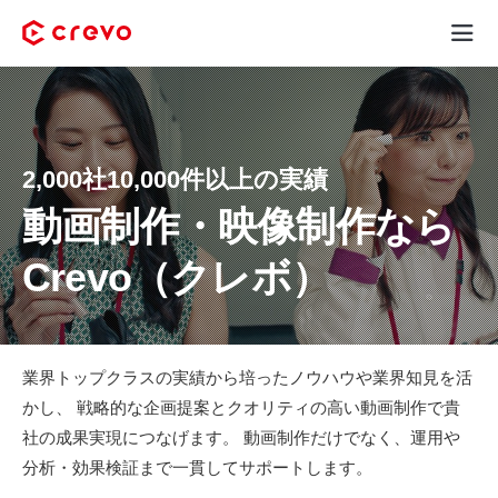
Crevoとは
採用コンテンツ制作
2,000社10,000件以上の実績
サービス
動画制作・映像制作なら
Crevo（クレボ）
制作実績
料金
業界トップクラスの実績から培ったノウハウや業界知見を活
お客様の声
かし、
戦略的な企画提案とクオリティの高い動画制作で貴
社の成果実現につなげます。
動画制作だけでなく、運用や
お役立ち情報
分析・効果検証まで一貫してサポートします。