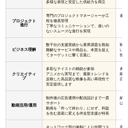
多様な表現と安定した供給力を両立
専門のプロジェクトマネージャーが工
連絡
プロジェクト
程を徹底管理
進行
丁寧なコミュニケーションで、迷いの
ないスムーズな進行を実現
数千社の支援実績から業界課題を熟知
制作
ビジネス理解
難解なサービスや商品も、本質を捉え
い
てターゲットに響く言葉に
指示
多彩なテイストの精鋭が参加
表現
クリエイティ
アニメから実写まで、最新トレンドを
能性
ブ
反映した高品質な映像を高い再現性で
広告
安定提供します
制作後の広告運用や配信設計まで一貫
納品
サポート
は少
動画活用/運用
動画を「作って終わり」にせず、利益
を生む資産に変える伴走型支援が特長
ネットワーク型の体制により中間コス
高額