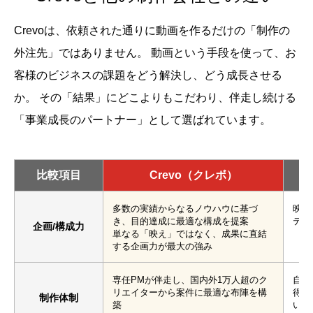
Crevoは、依頼された通りに動画を作るだけの「制作の
外注先」ではありません。
動画という手段を使って、お
客様のビジネスの課題をどう解決し、どう成長させる
か。
その「結果」にどこよりもこだわり、伴走し続ける
「事業成長のパートナー」として選ばれています。
比較項目
Crevo（クレボ）
多数の実績からなるノウハウに基づ
映像
き、目的達成に最適な構成を提案
テン
企画/構成力
単なる「映え」ではなく、成果に直結
する企画力が最大の強み
専任PMが伴走し、国内外1万人超のク
自社
リエイターから案件に最適な布陣を構
得意
制作体制
築
い